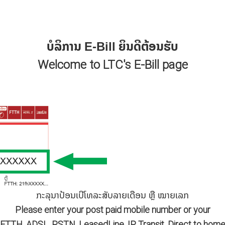
ບໍລິການ E-Bill ຍິນດີຕ້ອນຮັບ
Welcome to LTC's E-Bill page
ກະລຸນາປ້ອນເບີໂທລະສັບລາຍເດືອນ ຫຼື ໝາຍເລກ
Please enter your post paid mobile number or your
FTTH, ADSL, PSTN, LeasedLine, IP Transit, Direct to hom