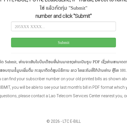
ໃສ່ ແລ້ວກົດກຸ່ມ "Submit"
number and click "Submit"
ນກົດ Submit, ທ່ານຈະເຫັນໃບບິນເດືອນທີ່ຜ່ານມາຂອງທ່ານເປັນຮູບ PDF ເຊີ່ງທ່ານສາມາດດາ
ສອບຖາມຂໍ້ມູນເພີ່ມຕື່ມ ກະລຸນາຕິດຕໍ່ສູນບໍລິການ ລາວ ໂທລະຄົມທີ່ໃກ້ບ້ານທ່ານ ຫຼືໂທ 101.
 can find your subscriber number on your old printed bills as shown ab
MIT, you will be able to see your last month's bill in PDF format whic
questions, please contact a Lao Telecom Services Center nearest you, or
© 2026 - LTC E-BILL